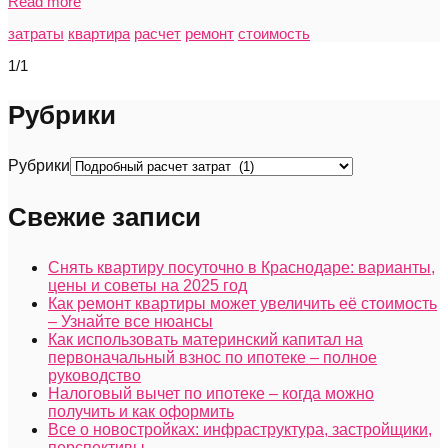
Read more
затраты
квартира
расчет
ремонт
стоимость
1/1
Рубрики
Рубрики
Свежие записи
Снять квартиру посуточно в Краснодаре: варианты,
цены и советы на 2025 год
Как ремонт квартиры может увеличить её стоимость
– Узнайте все нюансы
Как использовать материнский капитал на
первоначальный взнос по ипотеке – полное
руководство
Налоговый вычет по ипотеке – когда можно
получить и как оформить
Все о новостройках: инфраструктура, застройщики,
перспективы