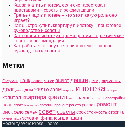
Как заплатить ипотеку, если счет арестован
приставами – советы и рекомендации
Третье лицо в ипотеке – кто это и какую роль оно
играет?
Как быстро купить квартиру в ипотеку – пошаговое
руководство и советы
Как погасить ипотеку с тремя детьми – практические
советы и рекомендации
Как работает эскроу счет при ипотеке – полное
руководство и советы
Метки
деньги
банк
вычет
взнос
дети
документы
Сбербанк
выбор
ипотека
долг
жилье
заем
дом
долги
затраты
история
кредит
квартира
капитал
налог
новостройки
мать
натяжка
ремонт
план
расчет
платеж
помощь
процент
работа
покупка
совет
советы
риск
село
семья
срок
стоимость
стройка
финансы
шаги
условия
шаг
сумма
тыща
Posterity WordPress Theme